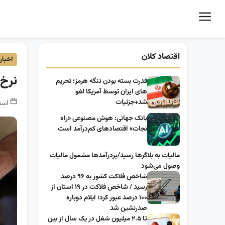
اقتصاد کلان
اخبار
نرخ 
قدرت بسته بودن تنگه هرمز؛ تحریم
های ایران توسط آمریکا لغو
شد+جزئیات
اسفند 4, 1399 -
بانک جهانی: هوش مصنوعی «راه
نجات» اقتصادهای کم‌درآمد است
مالیات به بلاگرها رسید/پردرآمدها مشمول مالیات
وصول می‌شود
شاخص فلاکت کشور به ۹۶ درصد
رسید / شاخص فلاکت در ۱۹ استان از
۱۰۰ درصد عبور کرد؛ ایلام دوباره
صدرنشین شد
تا ۲.۵ میلیون شغل در یک سال از بین