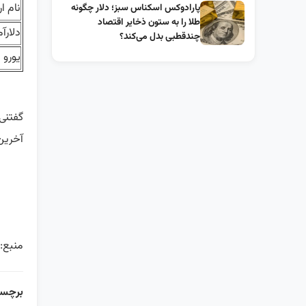
نام ار
پارادوکس اسکناس سبز؛ دلار چگونه
طلا را به ستون ذخایر اقتصاد
دلارآم
چندقطبی بدل می‌کند؟
یورو
گفتنی
آخرین 
منبع: 
برچسب