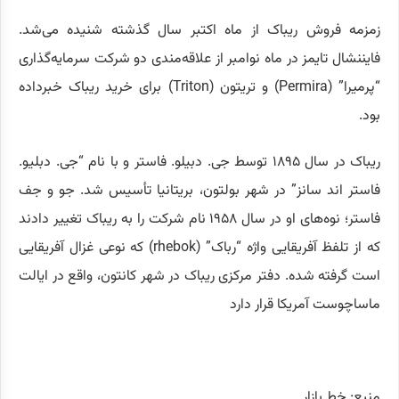
زمزمه فروش ریباک از ماه اکتبر سال گذشته شنیده می‌شد.
فایننشال تایمز در ماه نوامبر از علاقه‌مندی دو شرکت سرمایه‌گذاری
“پرمیرا” (Permira) و تریتون (Triton) برای خرید ریباک خبرداده
بود.
ریباک در سال ۱۸۹۵ توسط جی. دبیلو. فاستر و با نام “جی. دبلیو.
فاستر اند سانز” در شهر بولتون، بریتانیا تأسیس شد. جو و جف
فاستر؛ نوه‌های او در سال ۱۹۵۸ نام شرکت را به ریباک تغییر دادند
که از تلفظ آفریقایی واژه “رباک” (rhebok) که نوعی غزال آفریقایی
است گرفته شده‌. دفتر مرکزی ریباک در شهر کانتون، واقع در ایالت
ماساچوست آمریکا قرار دارد
منبع: خط بازار