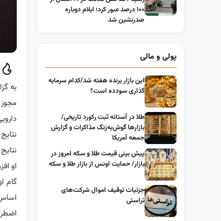
۱۰۰ درصد عبور کرد؛ ایلام دوباره
صدرنشین شد
پولی و مالی
این بازار برنده هفته شد/کدام سرمایه
به گز
گذاری سودده است؟
مجوز ا
طلا در آستانه ثبت رکورد تاریخی/
داروی
بازارها گوش‌به‌زنگ مذاکرات و گزارش
نتایج
جمعه آمریکا
نتایج
پیش‌ بینی قیمت طلا و سکه امروز در
بازار/ حمایت اونس از بازار طلا و سکه
او افز
گام ا
جزئیات توقیف اموال شرکت‌های
اساس 
تراستی
اضطرا