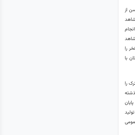
ن از
شاهد
نجام
 شاهد
ر را
ن با
ک را
گذشته
 تا پایان
ولید
مومی