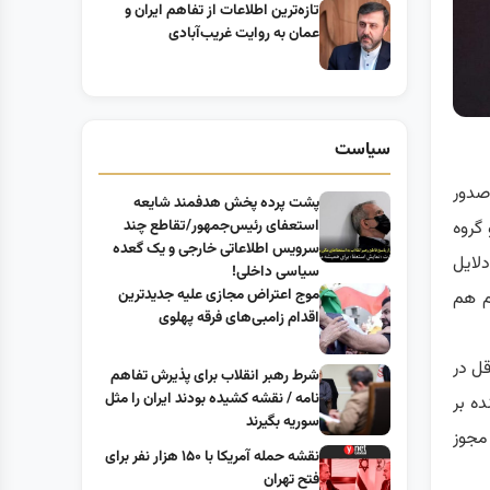
تازه‌ترین اطلاعات از تفاهم ایران و
عمان به روایت غریب‌آبادی
سیاست
صدور
پشت پرده پخش هدفمند شایعه
استعفای رئیس‌جمهور/تقاطع چند
 گروه
سرویس اطلاعاتی خارجی و یک گعده
لایل
سیاسی داخلی!
موج اعتراض مجازی علیه جدیدترین
م هم
اقدام زامبی‌های فرقه پهلوی
قل در
شرط رهبر انقلاب برای پذیرش تفاهم
نامه / نقشه کشیده بودند ایران را مثل
ه بر
سوریه بگیرند
مجوز
نقشه حمله آمریکا با ۱۵۰ هزار نفر برای
فتح تهران