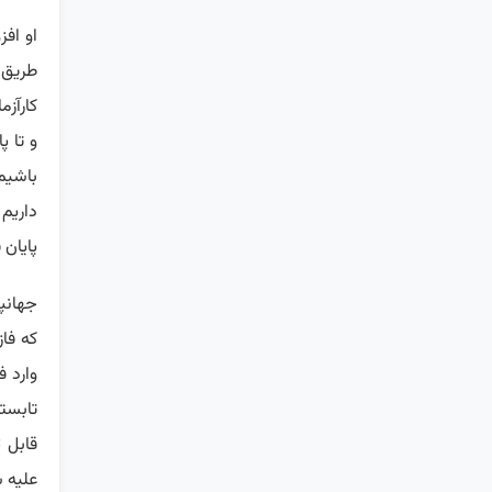
او اف
طریق 
کارآز
و تا پ
باشیم
داریم
پایان 
جهانپ
که فاز
تابست
قابل 
علیه 