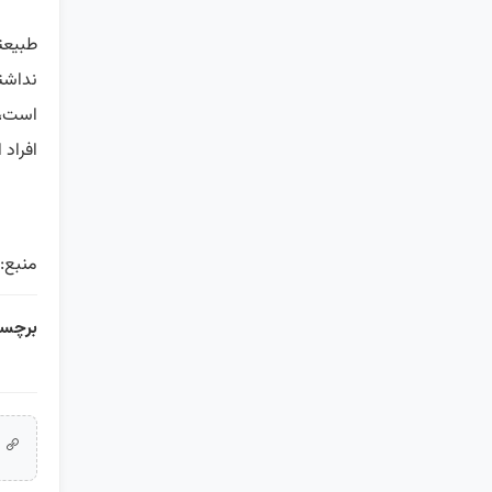
طبیعتا
نداشت
است، 
افراد 
منبع: 
برچسب
ل