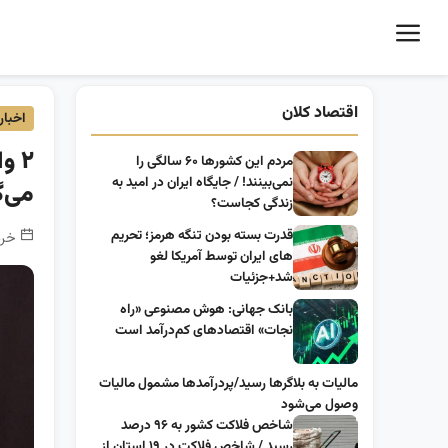
اقتصاد کلان
اخبار
مردم این کشورها ۶۰ سالگی را
نمی‌بینند! / جایگاه ایران در امید به
می‌گ
زندگی کجاست؟
قدرت بسته بودن تنگه هرمز؛ تحریم
خرداد 12, 1400 
های ایران توسط آمریکا لغو
شد+جزئیات
بانک جهانی: هوش مصنوعی «راه
نجات» اقتصادهای کم‌درآمد است
مالیات به بلاگرها رسید/پردرآمدها مشمول مالیات
وصول می‌شود
شاخص فلاکت کشور به ۹۶ درصد
رسید / شاخص فلاکت در ۱۹ استان از