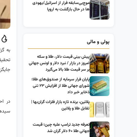
موج‌بی‌سابقه فرار از اسرائیل/یهودی
ها در حال بازگشت به اروپا
پولی و مالی
به گز
پیش ‌بینی قیمت دلار، طلا و سکه
تحقیق
امروز در بازار / نبرد دلار و اونس جهانی
جایگزی
بر سر قیمت طلا بالا می‌گیرد
پایان فرار سرمایه از صندوق‌های طلا؛
شورای جهانی طلا از افزایش ۲۳ تنی
ذخایر خبر داد
در اح
پلاتین، برنده تازه بازار فلزات گران‌بها |
تقابل طلا و پلاتین
سیدها
تعرفه جدید ترامپ علیه چین؛ قیمت
جهانی طلا ۶۰ دلار گران شد