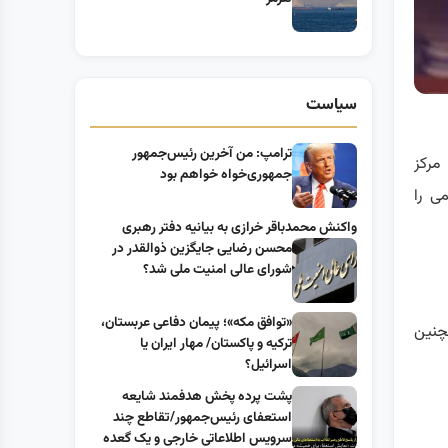
سیاست
ترامپ: من آخرین رئیس‌جمهور
مرکز
جمهوری‌خواه خواهم بود
ی را
واکنش محمدباقر خرازی به بیانیه دفتر رهبری
محسن رضایی جایگزین ذوالقدر در
شورای عالی امنیت ملی شد؟
«توافق مکه»؛ پیمان دفاعی عربستان،
چنین
ترکیه و پاکستان/ مهار ایران یا
اسرائیل؟
پشت پرده پخش هدفمند شایعه
استعفای رئیس‌جمهور/تقاطع چند
سرویس اطلاعاتی خارجی و یک گعده