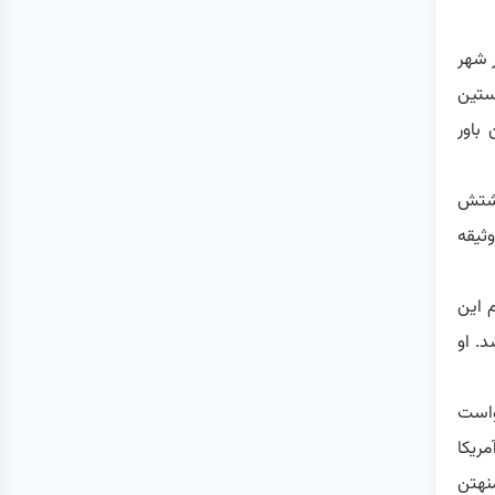
ر شهر
ستین
باور
اشتش
 وثیقه
 این
د. او
واست
ریکا
منهتن