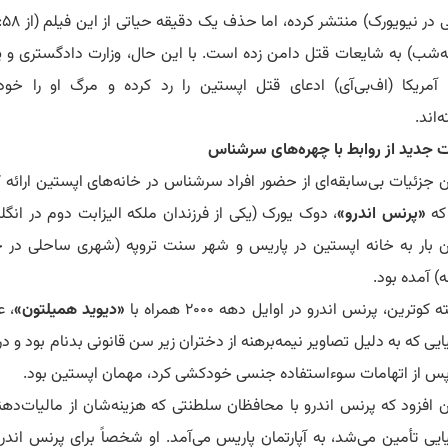
(زندانی در نیویورک) منتشر کرده
مه‌شب) به شایعات قتل دامن زده است.
با این حال، وزارت دادگستری و 
 آمریکا (اف‌بی‌آی) ادعای قتل اپستین را رد کرده و مرگ او را خو
‌اند.
ت جدید از روابط با چهره‌های سرشناس
 جزئیات بی‌سابقه‌ای از حضور افراد سرشناس در خانه‌های اپستین ارائه ک
که
«پرنس اندرو»
، دوک یورک (یکی از فرزندان ملکه الیزابت دوم در انگ
 بار به خانه اپستین در پاریس و شهر سنت تروپه (شهری ساحلی در 
) آمده بود.
 کوترین، پرنس اندرو در اوایل دهه ۲۰۰۰ همراه با
«دیوید همیلتون»
، 
یایی که به دلیل تصاویر نیمه‌برهنه از دختران زیر سن قانونی بدنام بود و د
ن افزود که پرنس اندرو با محافظان سلطنتی که هزینه‌شان از مالیات‌دهن
یایی تأمین می‌شد، به آپارتمان پاریس می‌آمد.
او شخصاً برای پرنس اندرو