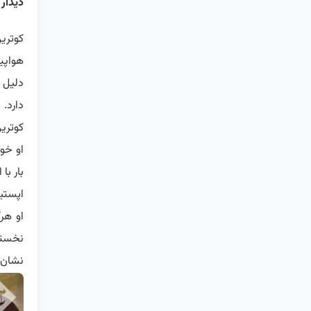
دیدار 
کوترین
هواپی
دلیل 
دارد.
کوترین
او خو
بار با
اپستی
او هرگ
نخستی
نشان 