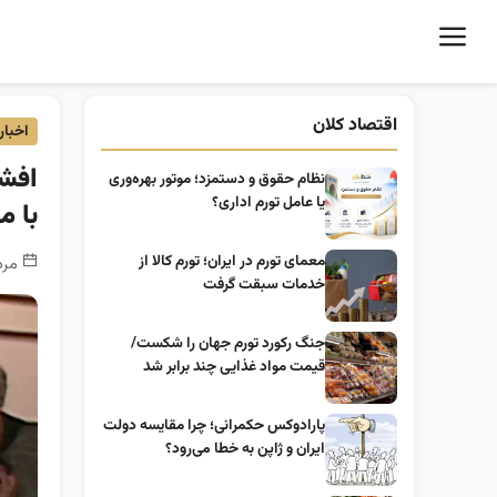
اقتصاد کلان
اخبار
افشا
نظام حقوق و دستمزد؛ موتور بهره‌وری
یا عامل تورم اداری؟
با م
معمای تورم در ایران؛ تورم کالا از
مرداد 17, 1404 
خدمات سبقت گرفت
جنگ رکورد تورم جهان را شکست/
قیمت مواد غذایی چند برابر شد
پارادوکس حکمرانی؛ چرا مقایسه دولت
ایران و ژاپن به خطا می‌رود؟