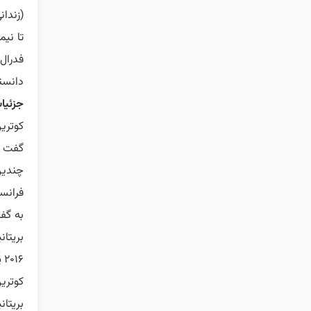
تا نی
فدرال
دانسته
جزئیا
کوترین
گفت 
چندین
فرانسه
به گفته
بریتان
۲۰۱۶ پس از اتهامات سوءاستفاده جنسی خودکشی کرد، مهمان اپستین بود.
کوتری
بریتان