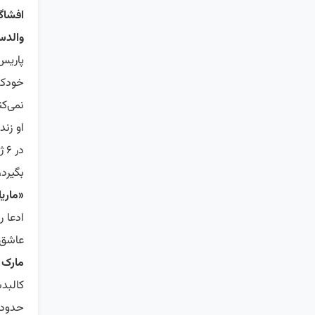
افشاگ
والدس
پاریس
خودک
نمی‌ک
او زن
بگیرد،
«ماریا
ادعا ر
عاشق 
مارک 
کالبد