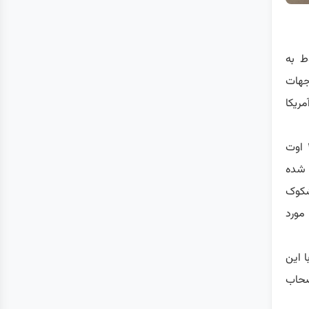
ط به
جهات
آمریکا
اپستین در ژوئیه ۲۰۱۹ به اتهامات جدید قاچاق جنسی بازداشت شد و در ۱۰ اوت
 شده
شکوک
مورد
ا این
صحاب