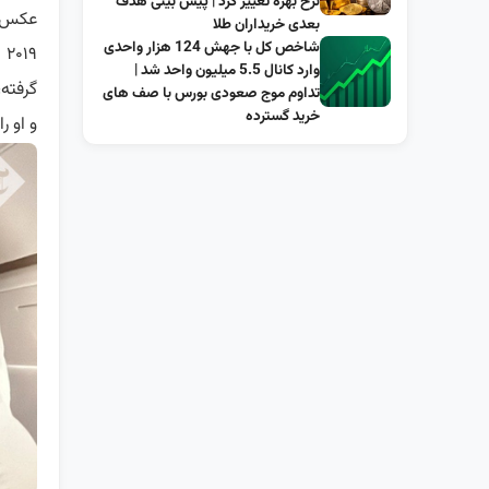
نرخ بهره تغییر کرد | پیش بینی هدف
عکس ز
بعدی خریداران طلا
شاخص کل با جهش 124 هزار واحدی
۲۰۱۹ نشان می‌دهد.
وارد کانال 5.5 میلیون واحد شد |
گرفته
تداوم موج صعودی بورس با صف های
خرید گسترده
و او 