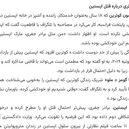
ری درباره قتل اپستین
ون کوترین
که ۱۸ سال به‌عنوان خدمتکار، راننده و آشپز در خانه اپستین د
، پایتخت فرانسه، کار می‌کرد در مصاحبه با تلگراف با قاطعیت گفت که اپ
شی نکرده است.
او اظهار داشت: «من مثل برادر جفری، مارک اپستین 
نم این خودکشی بوده باشد.
دگی را بیش از حد دوست داشت.»
کوترین افزود که اپستین پیش از بازد
در ۶ ژوئیه ۲۰۱۹، به او گفته بود که مطمئن است می‌تواند با قاضی مذاکره کند و
 زیرا به دلیل احتمال فرار در بازداشت بود.
 گومز د ملو»
شریک زندگی کوترین که اپستین را به‌خوبی می‌شناخت هم
ا تأیید کرد و به تلگراف گفت: «وقتی شنیدیم او خودکشی کرده، باورمان نش
زندگی بود.»
اپستین
، برادر جفری، پیش‌تر احتمال قتل او را مطرح کرده و درخ
شکافی دوم داده بود که این فرضیه را تقویت می‌کرد.
وزارت دادگستری آم
حدود ۱۱ ساعت فیلم نظارتی از بیرون سلول اپستین در زندان متروپولیتن 