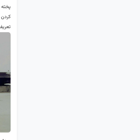
پخته 
کردن 
تعریف