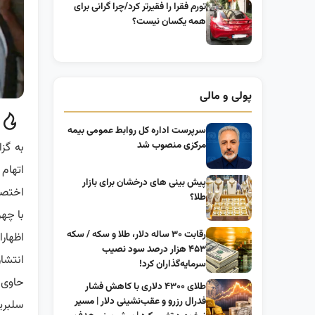
تورم فقرا را فقیرتر کرد/چرا گرانی برای
همه یکسان نیست؟
پولی و مالی
سرپرست اداره کل روابط عمومی بیمه
مرکزی منصوب شد
به گز
اتهام
پیش بینی های درخشان برای بازار
اختصا
طلا؟
با چه
رقابت ۳۰ ساله دلار، طلا و سکه / سکه
اظهار
۴۵۳ هزار درصد سود نصیب
انتشا
سرمایه‌گذاران کرد!
حاوی 
طلای ۴۳۰۰ دلاری با کاهش فشار
فدرال رزرو و عقب‌نشینی دلار | مسیر
سلبری