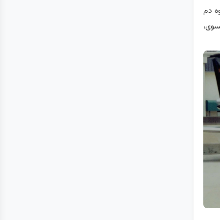
وه دم
سوی،