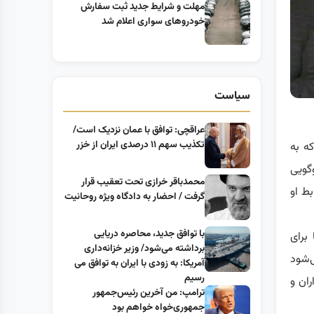
مهلت و شرایط جدید ثبت سفارش
خودروهای سواری اعلام شد
سیاست
عراقچی: توافق با عمان نزدیک است/
تکذیب سهم ۱۱ درصدی ایران از خزر
که به
گویی
محمدباقر خرازی تحت تعقیب قرار
ط او
گرفت / احضار به دادگاه ویژه روحانیت
با توافق جدید، محاصره دریایی
برای
برداشته می‌شود/ وزیر خزانه‌داری
‌شود
آمریکا: به زودی با ایران به توافق می
رسیم
ان و
ترامپ: من آخرین رئیس‌جمهور
جمهوری‌خواه خواهم بود