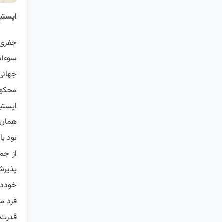
اپستی
جفری 
سوءاس
جهانی
محکوم شد، ا
همان 
بود ی
از جم
پذیرش 
خوددار
فرد م
قدرت 