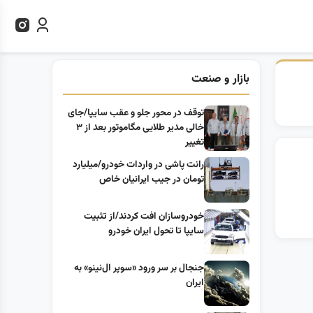
بازار و صنعت
توقف در محور جلو و عقب سایپا/جای
خالی مدیر طلایی مگاموتور بعد از ۳
تغییر
رانت پاشی در واردات خودرو/میلیارد
تومان در جیب ایرانیان خاص
خودروسازان افت کردند/از تثبیت
سایپا تا تحول ایران خودرو
جنجال بر سر ورود «سوپر ال‌نینو» به
ایران