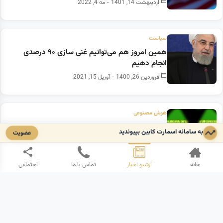
اردیبهشت 14, 1401 - مه 4, 2022
سیاست
همین امروز هم می‌توانیم غنی سازی ۹۰ درصدی
انجام دهیم
فروردین 26, 1400 - آوریل 15, 2021
هوش مصنوعی
پهپاد هراسی با چاشنی بمب اتم علیه ایران!
به سامانه اسمارت کابین بپیوندید
عضویت
تیر 28, 1402 - ژوئیه 19, 2023
خانه
آرشیو اخبار
تماس با ما
اجتماعی
هوش مصنوعی
وقتی هوش مصنوعی از بمب هسته‌ای هم ویرانگرتر
میشه!